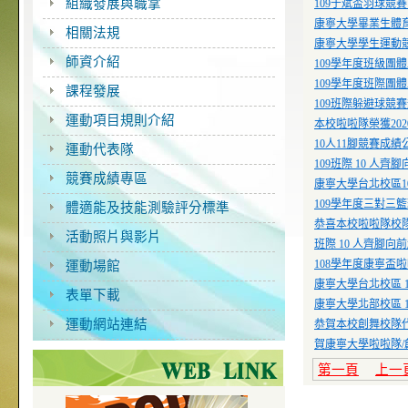
組織發展與職掌
109于斌盃羽球競
康寧大學畢業生體
相關法規
康寧大學學生運動
師資介紹
109學年度班級團
109學年度班際團
課程發展
109班際躲避球競
運動項目規則介紹
本校啦啦隊榮獲20
10人11腳競賽成績
運動代表隊
109班際 10 人齊
競賽成績專區
康寧大學台北校區1
109學年度三對三
體適能及技能測驗評分標準
恭喜本校啦啦隊校隊
活動照片與影片
班際 10 人齊腳向
108學年度康寧盃
運動場館
康寧大學台北校區 
表單下載
康寧大學北部校區 
運動網站連結
恭賀本校創舞校隊代
賀康寧大學啦啦隊/創
第一頁
上一