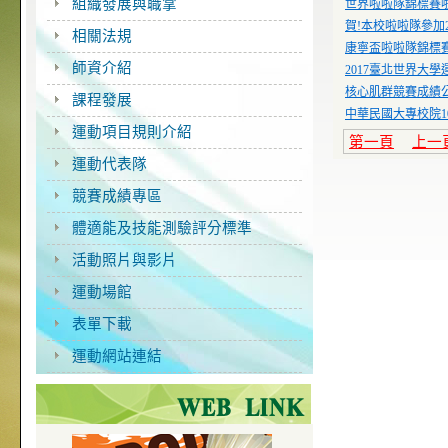
組織發展與職掌
世界啦啦隊錦標賽啦
賀!本校啦啦隊參加2
相關法規
康寧盃啦啦隊錦標
師資介紹
2017臺北世界大
核心肌群競賽成績
課程發展
中華民國大專校院1
運動項目規則介紹
第一頁
上一
運動代表隊
競賽成績專區
體適能及技能測驗評分標準
活動照片與影片
運動場館
表單下載
運動網站連結