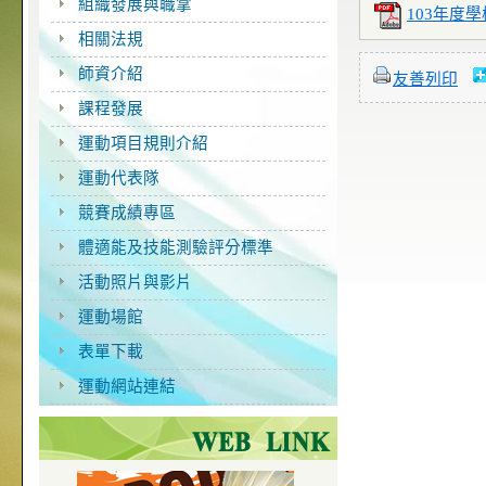
組織發展與職掌
103年度
相關法規
師資介紹
友善列印
課程發展
運動項目規則介紹
運動代表隊
競賽成績專區
體適能及技能測驗評分標準
活動照片與影片
運動場館
表單下載
運動網站連結