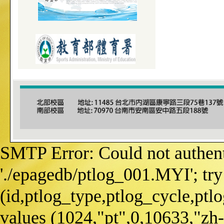
SMTP Error: Could not authentic
'./epagedb/ptlog_001.MYI'; try 
(id,ptlog_type,ptlog_cycle,ptl
values (1024,"pt",0,10633,"zh